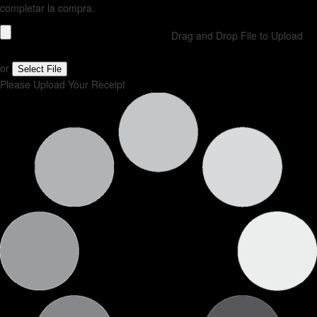
completar la compra.
Drag and Drop File to Upload
or
Select File
Please Upload Your Receipt