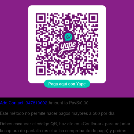
Add Contact: 947810602
Amount to Pay
S/
0.00
Este método no permite hacer pagos mayores a 500 por día
Debes escanear el código QR, haz clic en «Continuar» para adjuntar
la captura de pantalla (es el único comprobante de pago) y podrás