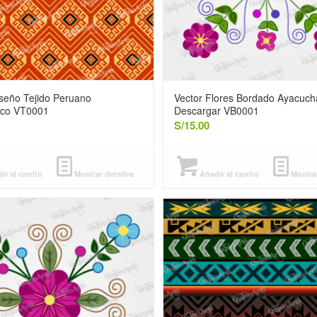
iseño Tejido Peruano
Vector Flores Bordado Ayacuch
ico VT0001
Descargar VB0001
S/
15.00
r al carrito
Mostrar detalles
Añadir al carrito
Mostrar