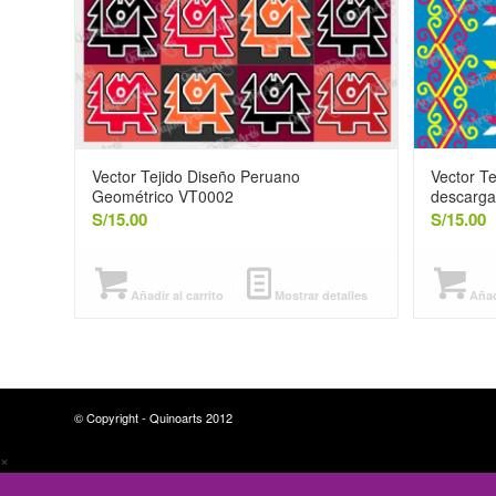
Vector Tejido Diseño Peruano
Vector T
Geométrico VT0002
descarga
S/
15.00
S/
15.00
Añadir al carrito
Mostrar detalles
Añadi
© Copyright - Quinoarts 2012
×