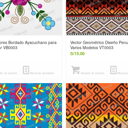
lores Bordado Ayacuchano para
Vector Geométrico Diseño Per
ar VB0003
Varios Modelos VT0003
S/
15.00
r al carrito
Mostrar detalles
Añadir al carrito
Mostrar