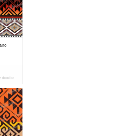
uano
 detalles