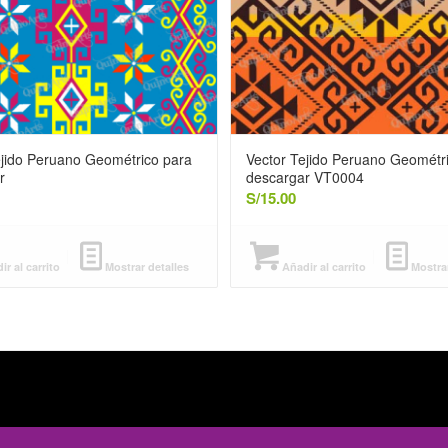
ejido Peruano Geométrico para
Vector Tejido Peruano Geométr
r
descargar VT0004
S/
15.00
r al carrito
Mostrar detalles
Añadir al carrito
Mostrar