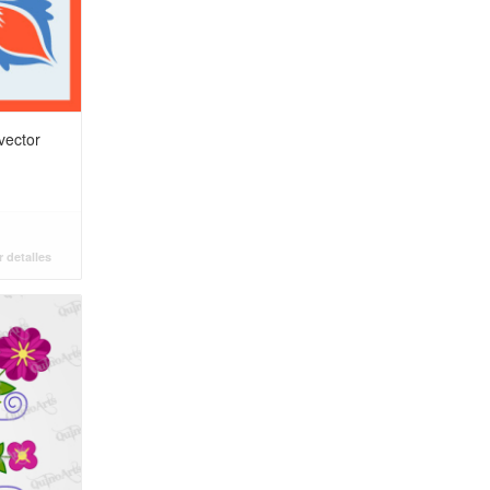
vector
 detalles