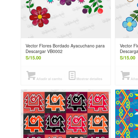
Vector Flores Bordado Ayacuchano para
Vector F
Descargar VB0002
Descarg
S/
15.00
S/
15.00
Añadir al carrito
Mostrar detalles
Añadi