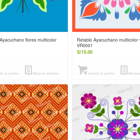
Ayacuchano flores multicolor
Retablo Ayacuchano multicolor 
VR0001
S/
15.00
r al carrito
Mostrar detalles
Añadir al carrito
Mostrar