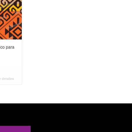
ico para
 detalles