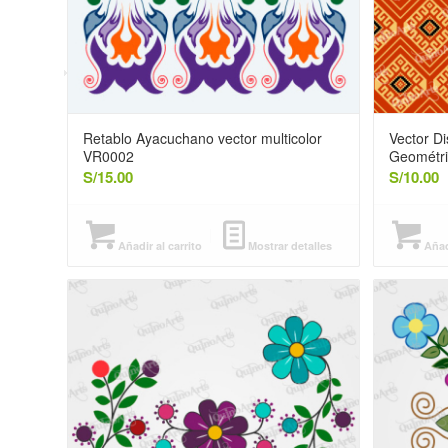
Retablo Ayacuchano vector multicolor
Vector D
VR0002
Geométr
S/
15.00
S/
10.00
Añadir al carrito
Mostrar detalles
Añadi