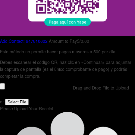
Add Contact: 947810602
Amount to Pay
S/
0.00
Este método no permite hacer pagos mayores a 500 por día
Debes escanear el código QR, haz clic en «Continuar» para adjuntar
la captura de pantalla (es el único comprobante de pago) y podrás
completar la compra.
Drag and Drop File to Upload
or
Select File
Please Upload Your Receipt